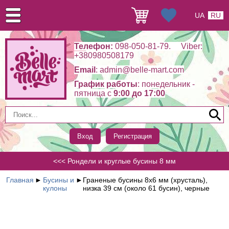
UA
RU
Телефон:
098-050-81-79. Viber:
+380980508179
Email
: admin@belle-mart.com
График работы
: понедельник -
пятница c
9:00 до 17:00
Вход
Регистрация
<<< Рондели и круглые бусины 8 мм
Главная
►
Бусины и
►
Граненые бусины 8х6 мм (хрусталь),
кулоны
низка 39 см (около 61 бусин), черные