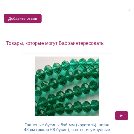
Добавить отзыв
Товары, которые могут Вас заинтересовать
►
Гранены
Граненые бусины 8х6 мм (хрусталь), низка
43 см 
43 см (около 68 бусин), светло-изумрудные