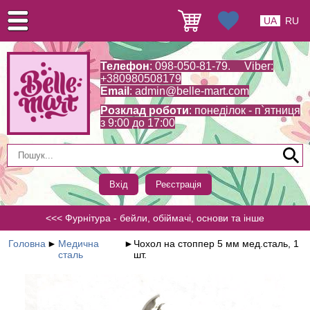
UA
RU
Телефон
: 098-050-81-79. Viber:
+380980508179
Email
:
admin@belle-mart.com
Розклад роботи
: понеділок - п`ятниця
з 9:00 до 17:00
Вхід
Реєстрація
<<< Фурнітура - бейли, обіймачі, основи та інше
Головна
►
Медична
►
Чохол на стоппер 5 мм мед.сталь, 1
сталь
шт.